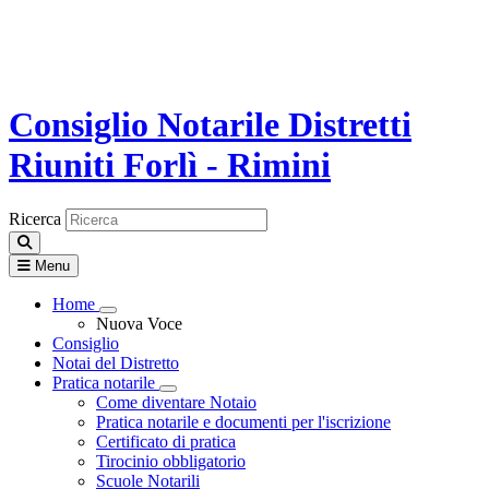
Consiglio Notarile
Distretti
Riuniti Forlì - Rimini
Ricerca
Menu
Home
Visualizza menù di secondo livello
Nuova Voce
Consiglio
Notai del Distretto
Pratica notarile
Visualizza menù di secondo livello
Come diventare Notaio
Pratica notarile e documenti per l'iscrizione
Certificato di pratica
Tirocinio obbligatorio
Scuole Notarili