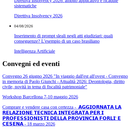
Direttiva Insolvency 2026: ambito applicativo e ricadute
sistematiche
Direttiva Insolvency 2026
04/08/2026
Inserimento di prompt sleali negli atti giudiziari: quali
conseguenze? L'esempio di un caso brasiliano
Intelligenza Artificiale
Convegni ed eventi
Convegno 26 giugno 2026 "In viaggio dall'est all'ovest - Convegno
in memoria di Paolo Giunchi - Attualità 2026: Deontologia, diritto
civile, novità in tema di fiscalità patrimoniale"
Workshop Barcellona 7-10 maggio 2026
Comprare e vendere casa con certezza - 𝗔𝗚𝗚𝗜𝗢𝗥𝗡𝗔𝗧𝗔 𝗟𝗔
𝗥𝗘𝗟𝗔𝗭𝗜𝗢𝗡𝗘 𝗧𝗘𝗖𝗡𝗜𝗖𝗔 𝗜𝗡𝗧𝗘𝗚𝗥𝗔𝗧𝗔 𝗣𝗘𝗥 𝗜
𝗣𝗥𝗢𝗙𝗘𝗦𝗦𝗜𝗢𝗡𝗜𝗦𝗧𝗜 𝗗𝗘𝗟𝗟𝗔 𝗣𝗥𝗢𝗩𝗜𝗡𝗖𝗜𝗔 𝗙𝗢𝗥𝗟𝗜' 𝗘
𝗖𝗘𝗦𝗘𝗡𝗔 - 18 marzo 2026