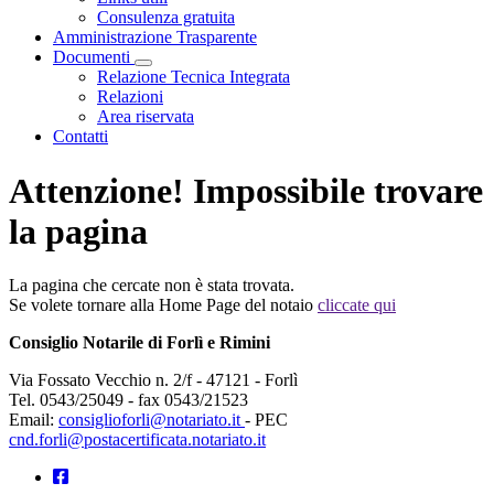
Consulenza gratuita
Amministrazione Trasparente
Documenti
Visualizza menù di secondo livello
Relazione Tecnica Integrata
Relazioni
Area riservata
Contatti
Attenzione! Impossibile trovare
la pagina
La pagina che cercate non è stata trovata.
Se volete tornare alla Home Page del notaio
cliccate qui
Consiglio Notarile di Forlì e Rimini
Via Fossato Vecchio n. 2/f - 47121 - Forlì
Tel. 0543/25049 - fax 0543/21523
Email:
consiglioforli@notariato.it
- PEC
cnd.forli@postacertificata.notariato.it