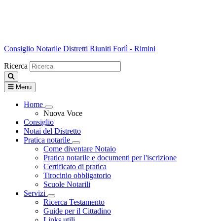
Consiglio Notarile
Distretti Riuniti Forlì - Rimini
Ricerca
Menu
Home
Visualizza menù di secondo livello
Nuova Voce
Consiglio
Notai del Distretto
Pratica notarile
Visualizza menù di secondo livello
Come diventare Notaio
Pratica notarile e documenti per l'iscrizione
Certificato di pratica
Tirocinio obbligatorio
Scuole Notarili
Servizi
Visualizza menù di secondo livello
Ricerca Testamento
Guide per il Cittadino
Links utili